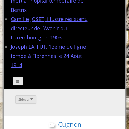
mort à l’hôpital temporaire de
Bertrix
Camille JOSET, illustre résistant,
directeur de l’Avenir du
Luxembourg en 1903.
Joseph LAFFUT, 13ème de ligne
tombé à Florennes le 24 Août
1914
Sidebar
Cugnon