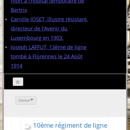
mort à l’hôpital temporaire de
Bertrix
Camille JOSET, illustre résistant,
directeur de l’Avenir du
Luxembourg en 1903.
Joseph LAFFUT, 13ème de ligne
tombé à Florennes le 24 Août
1914
Sidebar
10ème régiment de ligne