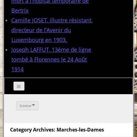
mort à l’hôpital temporaire de
Bertrix
Camille JOSET, illustre résistant,
directeur de l’Avenir du
Luxembourg en 1903.
Joseph LAFFUT, 13ème de ligne
tombé à Florennes le 24 Août
1914
Sidebar
Category Archives: Marches-les-Dames