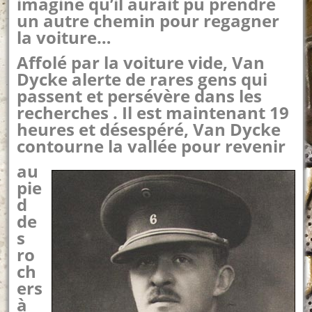
imagine qu’il aurait pu prendre
un autre chemin pour regagner
la voiture…
Affolé par la voiture vide, Van
Dycke alerte de rares gens qui
passent et persévère dans les
recherches . Il est maintenant 19
h
eures et désespéré, Van Dycke
contourne la vallée pour revenir
au
pie
d
de
s
ro
ch
ers
à