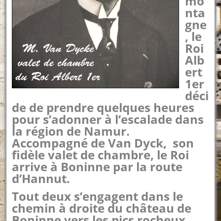
mo
nta
gne
, le
Roi
Alb
ert
1er
déci
de de prendre quelques heures
pour s’adonner à l’escalade dans
la région de Namur.
Accompagné de Van Dyck, son
fidèle valet de chambre, le Roi
arrive à Boninne par la route
d’Hannut.
Tout deux
s’engagent dans le
chemin à droite du château de
Boninne vers les pics rocheux