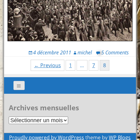
4 décembre 2011
michel
5 Comments
Posts
← Previous
1
…
7
8
navigation
Archives mensuelles
Archives
mensuelles
Proudly powered by WordPress
theme by
WP Blogs