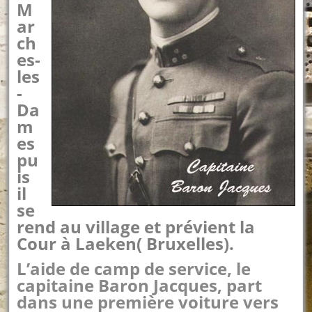
M
ar
ch
es-
les
-
Da
m
es
pu
is
il
se
rend au village et prévient la
Cour à Laeken( Bruxelles).
L’aide de camp de service, le
capitaine Baron Jacques, part
dans une première voiture vers