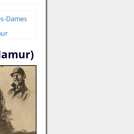
es-Dames
ur
Namur)