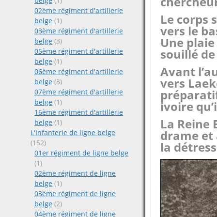
chercheur
belge
(1)
02ème régiment d'artillerie
Le corps s
belge
(1)
vers le b
03ème régiment d'artillerie
Une plaie 
belge
(3)
souillé de
05ème régiment d'artillerie
belge
(1)
Avant l’au
06ème régiment d'artillerie
vers Laek
belge
(3)
préparatif
07ème régiment d'artillerie
belge
(1)
ivoire qu’
16ème régiment d'artillerie
La Reine 
belge
(1)
drame et 
L'Infanterie de ligne belge
(152)
la détres
01er régiment de ligne belge
(1)
02ème régiment de ligne
belge
(1)
03ème régiment de ligne
belge
(2)
04ème régiment de ligne