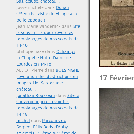
Sas, écluse, château,…
josse michele
dans
Dohan
s/Semois , visite du village à la
belle époque !
Jean-Marie Vanderlick
dans
Site
» souvenir » pour revoir les
témoignages de nos soldats de
14-18
philippe naze
dans
Ochamps,
la Chapelle Notre-Dame de
Lourdes en 14-18
ALLIOT Pierre
dans
BOESINGHE
17 Févrie
, évolution des destructions en
images, Het Sas, écluse,
château,…
Jonathan Rousseau
dans
Site »
souvenir » pour revoir les
témoignages de nos soldats de
14-18
michel
dans
Parcours du
Sergent Félix Body d’Auby
s/Semois ; 13ème & 19ème de