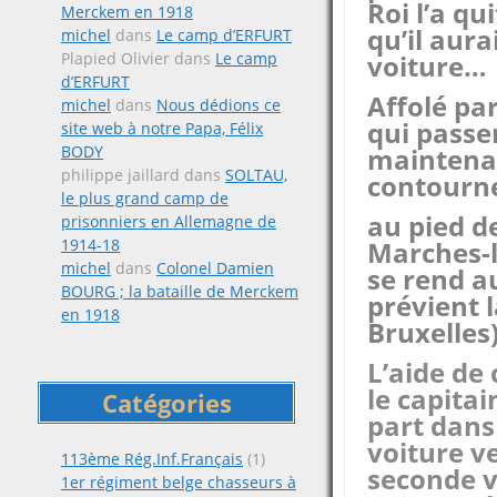
Roi l’a qu
Merckem en 1918
qu’il aur
michel
dans
Le camp d’ERFURT
Plapied Olivier
dans
Le camp
voiture…
d’ERFURT
Affolé par
michel
dans
Nous dédions ce
qui passen
site web à notre Papa, Félix
BODY
maintena
philippe jaillard
dans
SOLTAU,
contourne
le plus grand camp de
au pied d
prisonniers en Allemagne de
1914-18
Marches-l
michel
dans
Colonel Damien
se rend au
BOURG ; la bataille de Merckem
prévient 
en 1918
Bruxelles)
L’aide de
le capita
Catégories
part dans
voiture v
113ème Rég.Inf.Français
(1)
seconde v
1er régiment belge chasseurs à