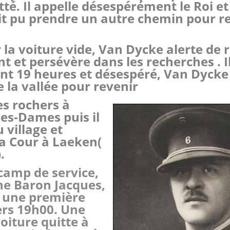
itté. Il appelle désespérément le Roi e
ait pu prendre un autre chemin pour r
 la voiture vide, Van Dycke alerte de 
t et persévère dans les recherches . Il
nt 19 h
eures et désespéré, Van Dyck
 la vallée pour revenir
es rochers à
es-Dames puis il
 village et
la Cour à Laeken(
.
 camp de service,
ine Baron Jacques,
 une première
ers 19h00.
Une
oiture quitte à