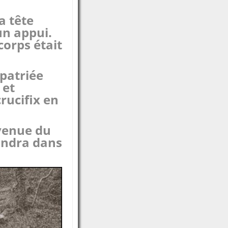
a tête
un appui.
corps était
apatriée
 et
crucifix en
évenue du
fondra dans