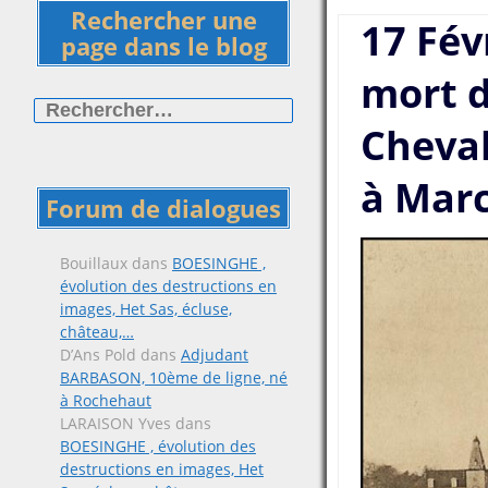
Rechercher une
17 Fév
page dans le blog
mort d
Rechercher :
Cheval
à Marc
Forum de dialogues
Bouillaux
dans
BOESINGHE ,
évolution des destructions en
images, Het Sas, écluse,
château,…
D’Ans Pold
dans
Adjudant
BARBASON, 10ème de ligne, né
à Rochehaut
LARAISON Yves
dans
BOESINGHE , évolution des
destructions en images, Het