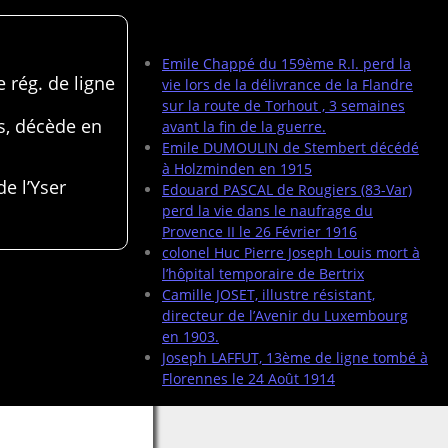
Articles récents
Emile Chappé du 159ème R.I. perd la
 rég. de ligne
vie lors de la délivrance de la Flandre
sur la route de Torhout , 3 semaines
s, décède en
avant la fin de la guerre.
Emile DUMOULIN de Stembert décédé
à Holzminden en 1915
de l’Yser
Edouard PASCAL de Rougiers (83-Var)
perd la vie dans le naufrage du
Provence II le 26 Février 1916
colonel Huc Pierre Joseph Louis mort à
l’hôpital temporaire de Bertrix
Camille JOSET, illustre résistant,
directeur de l’Avenir du Luxembourg
en 1903.
Joseph LAFFUT, 13ème de ligne tombé à
Florennes le 24 Août 1914