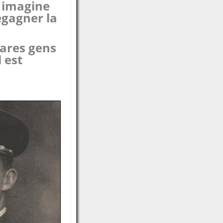
t imagine
egagner la
rares gens
 est
e