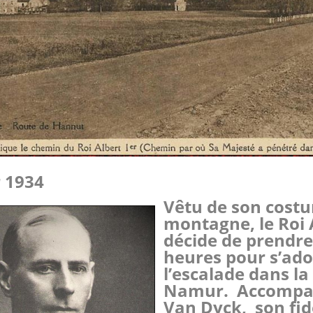
r 1934
Vêtu de
s
on cost
montagne, le Roi 
décide de prendr
heures pour s’ad
l’escalade dans la
Namur. Accompa
Van Dyck, son fid