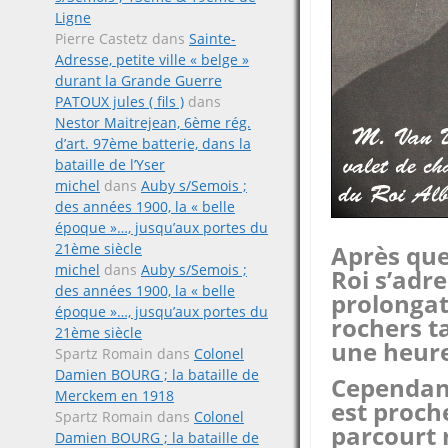
Ligne
Pierre Castetz
dans
Sainte-
Adresse, petite ville « belge »
durant la Grande Guerre
PATOUX jules ( fils )
dans
Nestor Maitrejean, 6ème rég.
d’art. 97ème batterie, dans la
bataille de l’Yser
michel
dans
Auby s/Semois ;
des années 1900, la « belle
époque »…, jusqu’aux portes du
21ème siècle
Après que
michel
dans
Auby s/Semois ;
Roi s’adr
des années 1900, la « belle
prolongat
époque »…, jusqu’aux portes du
rochers t
21ème siècle
une heure
Spartz Romain
dans
Colonel
Damien BOURG ; la bataille de
Cependant
Merckem en 1918
est proche
Spartz Romain
dans
Colonel
parcourt 
Damien BOURG ; la bataille de