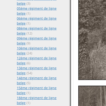
belge
(3)
05ème régiment de ligne
belge
(1)
06ème régiment de ligne
belge
(1)
08ème régiment de ligne
belge
(12)
09ème régiment de ligne
belge
(9)
10ème régiment de ligne
belge
(24)
12ème régiment de ligne
belge
(6)
13ème régiment de ligne
belge
(54)
14ème régiment de ligne
belge
(5)
15ème régiment de ligne
belge
(1)
18ème régiment de ligne
belge
(1)