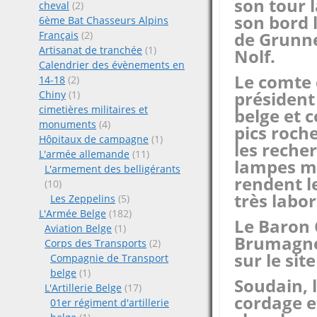
son tour l
cheval
(2)
son bord 
6ème Bat Chasseurs Alpins
de Grunne
Français
(2)
Artisanat de tranchée
(1)
Nolf.
Calendrier des évènements en
Le comte 
14-18
(2)
président
Chiny
(1)
cimetières militaires et
belge et 
monuments
(4)
pics roche
Hôpitaux de campagne
(1)
les recher
L'armée allemande
(11)
lampes m
L'armement des belligérants
rendent l
(10)
très labor
Les Zeppelins
(5)
L'Armée Belge
(182)
Le Baron 
Aviation Belge
(1)
Brumagne 
Corps des Transports
(2)
sur le si
Compagnie de Transport
belge
(1)
Soudain, 
L'Artillerie Belge
(17)
cordage et
01er régiment d'artillerie