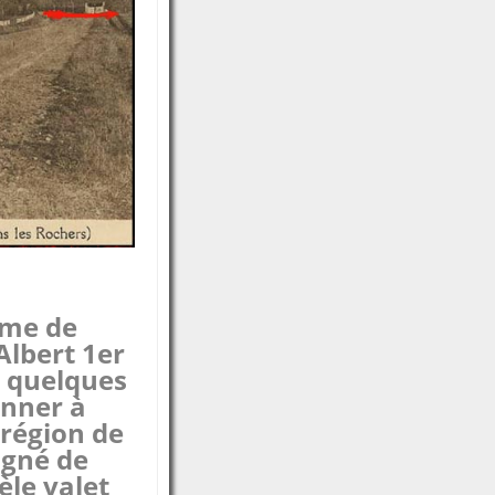
ume de
Albert 1er
e quelques
onner à
 région de
gné de
èle valet