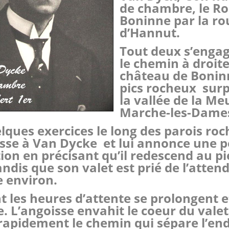
de chambre, le Roi
Boninne par la ro
d’Hannut.
Tout deux
s’engag
le chemin à droit
château de Boninn
pics rocheux sur
la vallée de l
a M
e
Marche-les-Dame
lques exercices le long des parois roc
esse à Van Dycke et lui annonce une p
ion en précisant qu’il redescend au pi
andis que son valet est prié de l’atten
 enviro
n.
 les heures d’attente se prolongent et
. L’angoisse envahit le coeur du valet
rapidement le chemin qui sépare l’end