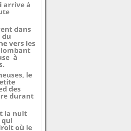
 arrive à
ute
ent dans
e du
e vers les
plombant
use à
s.
heuses, le
etite
ed des
dre durant
 la nuit
 qui
roit où le