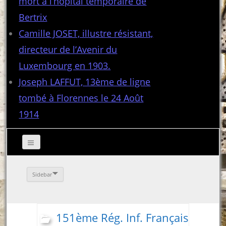
mort à l’hôpital temporaire de
Bertrix
Camille JOSET, illustre résistant,
directeur de l’Avenir du
Luxembourg en 1903.
Joseph LAFFUT, 13ème de ligne
tombé à Florennes le 24 Août
1914
Sidebar
151ème Rég. Inf. Français