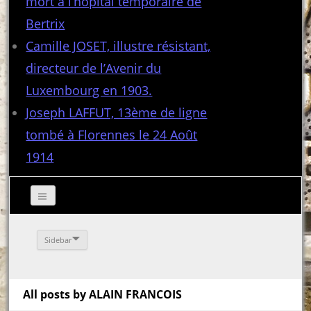
mort à l’hôpital temporaire de
Bertrix
Camille JOSET, illustre résistant,
directeur de l’Avenir du
Luxembourg en 1903.
Joseph LAFFUT, 13ème de ligne
tombé à Florennes le 24 Août
1914
Sidebar
All posts by ALAIN FRANCOIS